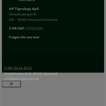
AP Tignology ApS
Smedevænget 8,
DK – 9560 Hadsund Denmark
CVR/VAT:
10120322
Folgen Sie uns hier
(+45) 32 14 32 11
Smedevænget 8, 9560 Hadsund
info@aptignology.dk
Schließen