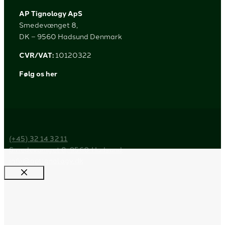
AP Tignology ApS
Smedevænget 8,
DK – 9560 Hadsund Denmark
CVR/VAT:
10120322
Følg os her
(+45) 32 14 32 11
Smedevænget 8, 9560 Hadsund
info@aptignology.dk
Luk