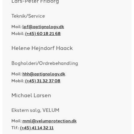
Lars-Peter Friborg
Teknik/Service
Mail:
lpf@aptignology.dk
Mobil:
(+45) 60 18 21 68
Helene Hejndorf Haack
Bogholderi/Ordrebehandling
Mail:
hhh@aptignology.dk
Mobil:
(+45) 31 32 37 08
Michael Larsen
Ekstern salg, VELUM
Mail:
mml@velumprotection.dk
Tlf.:
(+45) 41 14 32 11