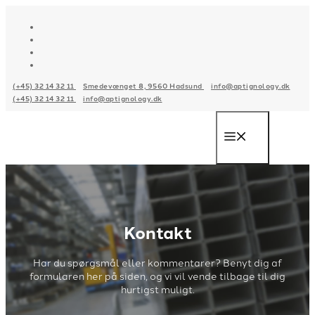
Hop
til
indhold
(+45) 32 14 32 11
Smedevænget 8, 9560 Hadsund
info@aptignology.dk
(+45) 32 14 32 11
info@aptignology.dk
Menu
Kontakt
Har du spørgsmål eller kommentarer? Benyt dig af
formularen her på siden, og vi vil vende tilbage til dig
hurtigst muligt.