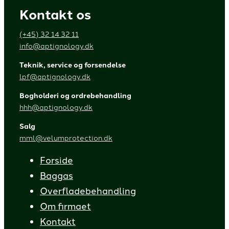
Kontakt os
(+45) 32 14 32 11
info@aptignology.dk
Teknik, service og forsendelse
lpf@aptignology.dk
Bogholderi og ordrebehandling
hhh@aptignology.dk
Salg
mml@velumprotection.dk
Forside
Baggas
Overfladebehandling
Om firmaet
Kontakt