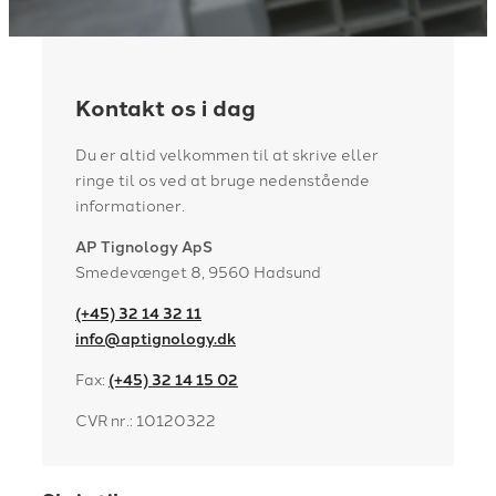
Kontakt os i dag
Du er altid velkommen til at skrive eller
ringe til os ved at bruge nedenstående
informationer.
AP Tignology ApS
Smedevænget 8, 9560 Hadsund
(+45) 32 14 32 11
info@aptignology.dk
Fax:
(+45) 32 14 15 02
CVR nr.: 10120322