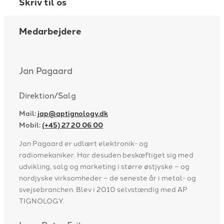
Skriv til os
Medarbejdere
Jan Pagaard
Direktion/Salg
Mail:
jap@aptignology.dk
Mobil:
(+45) 27 20 06 00
Jan Pagaard er udlært elektronik- og
radiomekaniker. Har desuden beskæftiget sig med
udvikling, salg og marketing i større østjyske – og
nordjyske virksomheder – de seneste år i metal- og
svejsebranchen. Blev i 2010 selvstændig med AP
TIGNOLOGY.